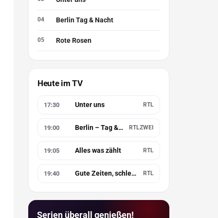
Berlin Tag & Nacht
Rote Rosen
Heute im TV
Unter uns
17:30
RTL
Berlin – Tag & Nacht
19:00
RTLZWEI
Alles was zählt
19:05
RTL
Gute Zeiten, schlechte Zeiten
19:40
RTL
Serien überall genießen!