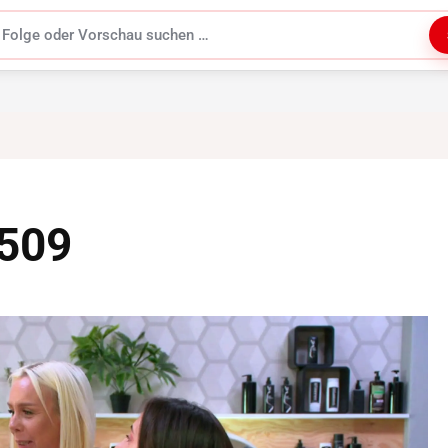
uchen
3509