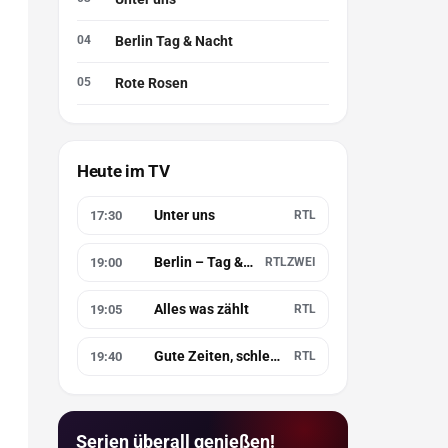
Berlin Tag & Nacht
Rote Rosen
Heute im TV
Unter uns
17:30
RTL
Berlin – Tag & Nacht
19:00
RTLZWEI
Alles was zählt
19:05
RTL
Gute Zeiten, schlechte Zeiten
19:40
RTL
Serien überall genießen!