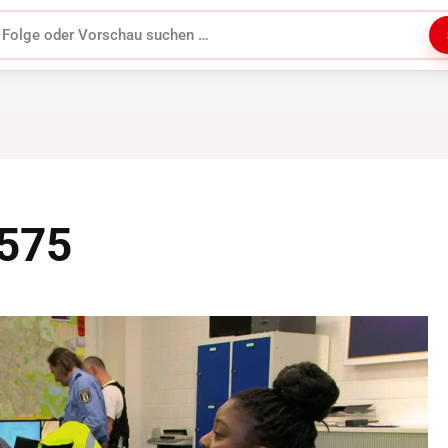
uchen
3575