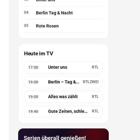
Berlin Tag & Nacht
Rote Rosen
Heute im TV
Unter uns
17:30
RTL
Berlin – Tag & Nacht
19:00
RTLZWEI
Alles was zählt
19:05
RTL
Gute Zeiten, schlechte Zeiten
19:40
RTL
Serien überall genießen!