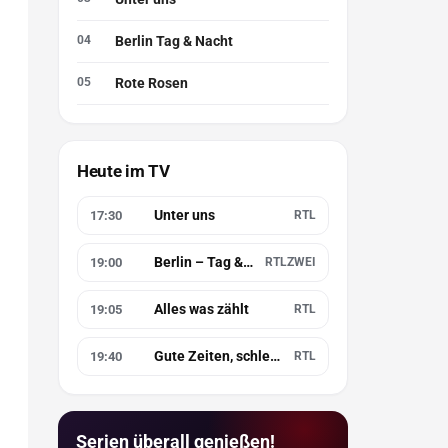
Berlin Tag & Nacht
Rote Rosen
Heute im TV
Unter uns
17:30
RTL
Berlin – Tag & Nacht
19:00
RTLZWEI
Alles was zählt
19:05
RTL
Gute Zeiten, schlechte Zeiten
19:40
RTL
Serien überall genießen!