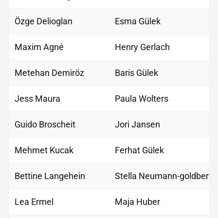
Özge Delioglan
Esma Gülek
Maxim Agné
Henry Gerlach
Metehan Demiröz
Baris Gülek
Jess Maura
Paula Wolters
Guido Broscheit
Jori Jansen
Mehmet Kucak
Ferhat Gülek
Bettine Langehein
Stella Neumann-goldberg
Lea Ermel
Maja Huber