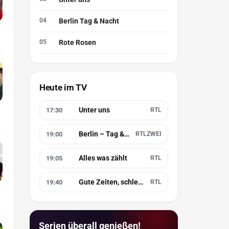
Berlin Tag & Nacht
Rote Rosen
Heute im TV
Unter uns
17:30
RTL
Berlin – Tag & Nacht
19:00
RTLZWEI
Alles was zählt
19:05
RTL
Gute Zeiten, schlechte Zeiten
19:40
RTL
Serien überall genießen!